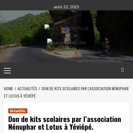
Skip
août 22, 2025
to
content
Primary
Menu
HOME
ACTUALITÉS
DON DE KITS SCOLAIRES PAR L’ASSOCIATION NÉNUPHAR
ET LOTUS À YÉVIÉPÉ.
Actualités
Don de kits scolaires par l’association
Nénuphar et Lotus à Yéviépé.