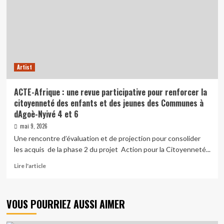
Artist
ACTE-Afrique : une revue participative pour renforcer la
citoyenneté des enfants et des jeunes des Communes à
dAgoè-Nyivé 4 et 6
mai 9, 2026
Une rencontre d’évaluation et de projection pour consolider
les acquis de la phase 2 du projet Action pour la Citoyenneté...
Read
Lire l'article
more
about
ACTE-
VOUS POURRIEZ AUSSI AIMER
Afrique
:
une