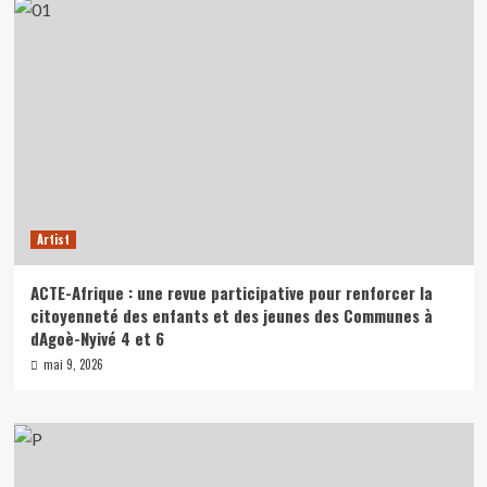
revue
participative
pour
renforcer
la
citoyenneté
des
enfants
et
des
jeunes
Artist
des
Communes
à
ACTE-Afrique : une revue participative pour renforcer la
dAgoè-
citoyenneté des enfants et des jeunes des Communes à
Nyivé
dAgoè-Nyivé 4 et 6
4
mai 9, 2026
et
6