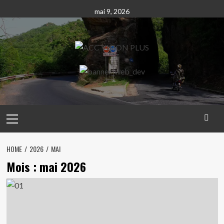
Skip
mai 9, 2026
to
content
Primary
Menu
HOME
2026
MAI
Mois :
mai 2026