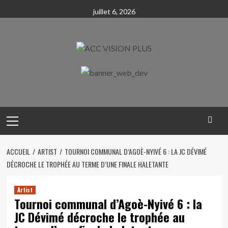
Skip
juillet 6, 2026
to
content
Primary
Menu
ACCUEIL
ARTIST
TOURNOI COMMUNAL D’AGOÈ-NYIVÉ 6 : LA JC DÉVIMÉ
DÉCROCHE LE TROPHÉE AU TERME D’UNE FINALE HALETANTE
Artist
Tournoi communal d’Agoè-Nyivé 6 : la
JC Dévimé décroche le trophée au